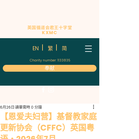
英国循道会君王十字堂
KXMC
简
EN
繁
Charity number:
1133835
奉献
6月26日
讀畢需時 0 分鐘
【恩爱夫妇营】基督教家庭
更新协会（CFFC）英国粤